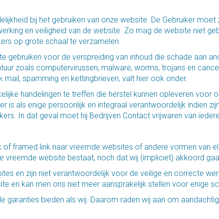
lijkheid bij het gebruiken van onze website. De Gebruiker moet
rking en veiligheid van de website. Zo mag de website niet ge
ers op grote schaal te verzamelen.
 te gebruiken voor de verspreiding van inhoud die schade aan a
tuur zoals computervirussen, malware, worms, trojans en cance
 mail, spamming en kettingbrieven, valt hier ook onder.
lijke handelingen te treffen die herstel kunnen opleveren voor 
ker is als enige persoonlijk en integraal verantwoordelijk indien 
rs. In dat geval moet hij Bedrijven Contact vrijwaren van ieder
nk of framed link naar vreemde websites of andere vormen van el
de vreemde website bestaat, noch dat wij (impliciet) akkoord ga
 en zijn niet verantwoordelijk voor de veilige en correcte werk
ite en kan men ons niet meer aansprakelijk stellen voor enige s
fde garanties bieden als wij. Daarom raden wij aan om aandach