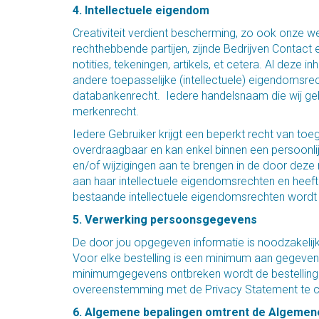
4. Intellectuele eigendom
Creativiteit verdient bescherming, zo ook onze w
rechthebbende partijen, zijnde Bedrijven Contact e
notities, tekeningen, artikels, et cetera. Al dez
andere toepasselijke (intellectuele) eigendomsre
databankenrecht. Iedere handelsnaam die wij g
merkenrecht.
Iedere Gebruiker krijgt een beperkt recht van toe
overdraagbaar en kan enkel binnen een persoonli
en/of wijzigingen aan te brengen in de door dez
aan haar intellectuele eigendomsrechten en heef
bestaande intellectuele eigendomsrechten wordt 
5. Verwerking persoonsgegevens
De door jou opgegeven informatie is noodzakelijk
Voor elke bestelling is een minimum aan gegevens
minimumgegevens ontbreken wordt de bestelling o
overeenstemming met de Privacy Statement te co
6. Algemene bepalingen omtrent de Algemen