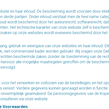
ebsite en haar inhoud. De bescherming wordt voorzien door inte
n derde partijen. Onder inhoud verstaat men de heel ruime catego
e inhoud wordt beschermd door het auteursrecht, softwarerecht, d
chten. Het technische karakter van onze website zelf is bescher
ebruiken op onze websites wordt eveneens beschermd door het 
gang, gebruik en weergave van onze websites en haar inhoud. Dit t
jk, niet-commercieel kader worden gebruikt. Wij vragen onze G
e rechten beschermde zaken, zonder de toestemming van de rech
t hiervoor alle mogelijke maatregelen getroffen om de bescherm
vervolgd.
 voor het verwerken en voltooien van de bestellingen, en het op
 vereist. Verdere gegevens kunnen gevraagd worden in functie va
nvermijdelijk geannuleerd. De persoonsgegevens van de Koper z
nsulteren via onze website.
e Voorwaarden.