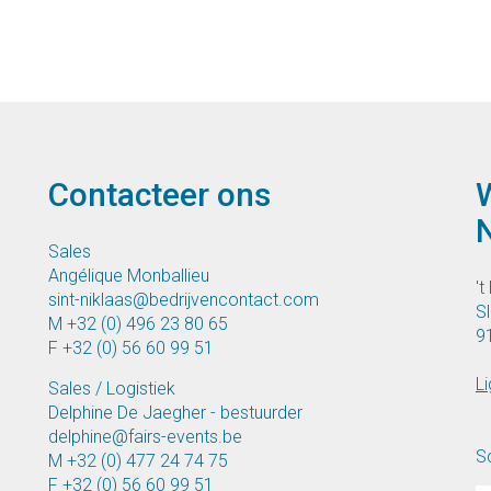
Contacteer ons
W
Sales
Angélique Monballieu
't
sint-niklaas@bedrijvencontact.com
S
M
+32 (0) 496 23 80 65
9
F
+32 (0) 56 60 99 51
Li
Sales / Logistiek
Delphine De Jaegher - bestuurder
delphine@fairs-events.be
Sc
M
+32 (0) 477 24 74 75
F
+32 (0) 56 60 99 51