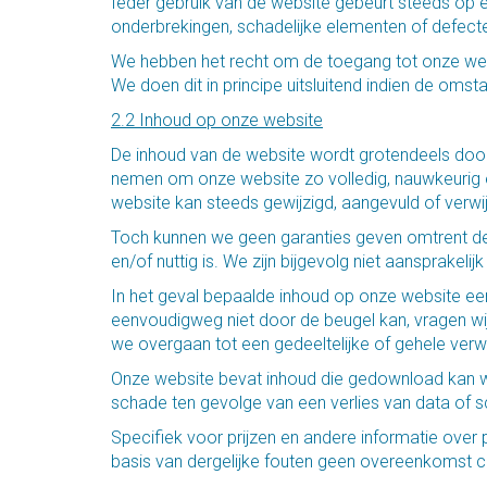
Ieder gebruik van de website gebeurt steeds op ei
onderbrekingen, schadelijke elementen of defec
We hebben het recht om de toegang tot onze webs
We doen dit in principe uitsluitend indien de om
2.2 Inhoud op onze website
De inhoud van de website wordt grotendeels door
nemen om onze website zo volledig, nauwkeurig e
website kan steeds gewijzigd, aangevuld of verw
Toch kunnen we geen garanties geven omtrent de k
en/of nuttig is. We zijn bijgevolg niet aansprakeli
In het geval bepaalde inhoud op onze website ee
eenvoudigweg niet door de beugel kan, vragen w
we overgaan tot een gedeeltelijke of gehele verw
Onze website bevat inhoud die gedownload kan wor
schade ten gevolge van een verlies van data of s
Specifiek voor prijzen en andere informatie ove
basis van dergelijke fouten geen overeenkomst c